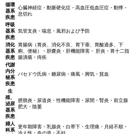
循環
心臓神経症・動脈硬化症・高血圧低血圧症・動悸・
器系
息切れ
疾患
呼吸
器系
気管支炎・喘息・風邪および予防
疾患
消化
胃腸病（胃炎、消化不良、胃下垂、胃酸過多、下
器系
痢、便秘）・胆嚢炎・肝機能障害・ 肝炎・胃十二指
疾患
腸潰瘍・痔疾
代謝
内分
バセドウ氏病・糖尿病・痛風・脚気・貧血
秘系
疾患
生
殖、
膀胱炎・尿道炎・性機能障害・尿閉・腎炎・前立腺
泌尿
肥大・陰萎
器系
疾患
婦人
更年期障害・乳腺炎・白帯下・生理痛・月経不順・
科系
冷え性・血の道・不妊