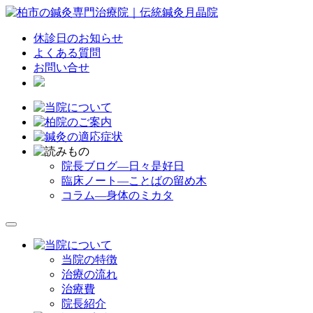
休診日のお知らせ
よくある質問
お問い合せ
院長ブログ―日々是好日
臨床ノート―ことばの留め木
コラム―身体のミカタ
当院の特徴
治療の流れ
治療費
院長紹介