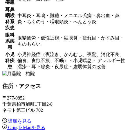
疾患
耳鼻
咽喉
中耳炎・耳鳴・難聴・メニエル氏病・鼻出血・鼻
科系
炎・ちくのう・咽喉頭炎・へんとう炎
疾患
眼科
眼精疲労・仮性近視・結膜炎・疲れ目・かすみ目・
系疾
ものもらい
患
小児
小児神経症（夜泣き、かんむし、夜驚、消化不良、
科疾
偏食、食欲不振、不眠）・小児喘息・ アレルギー性
患
湿疹・耳下腺炎・夜尿症・虚弱体質の改善
住所
・アクセス
〒277-0852
千葉県柏市旭町1丁目2-8
ネモト第三ビル 702
道順を見る
Google Mapを見る