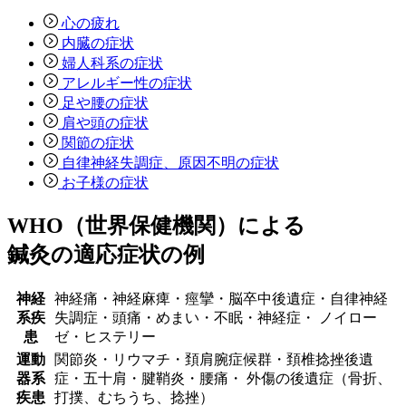
心の疲れ
内臓の症状
婦人科系の症状
アレルギー性の症状
足や腰の症状
肩や頭の症状
関節の症状
自律神経失調症、原因不明の症状
お子様の症状
WHO（世界保健機関）による
鍼灸の適応症状の例
神経
神経痛・神経麻痺・痙攣・脳卒中後遺症・自律神経
系疾
失調症・頭痛・めまい・不眠・神経症・ ノイロー
患
ゼ・ヒステリー
運動
関節炎・リウマチ・頚肩腕症候群・頚椎捻挫後遺
器系
症・五十肩・腱鞘炎・腰痛・ 外傷の後遺症（骨折、
疾患
打撲、むちうち、捻挫）