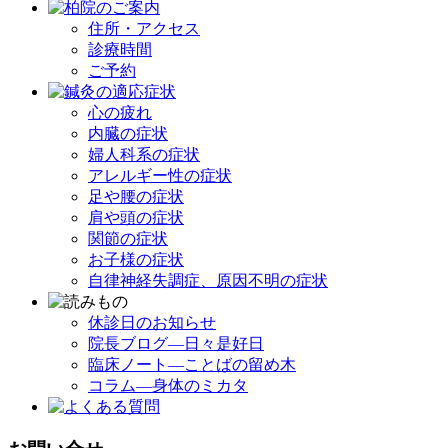
住所・アクセス
診療時間
ご予約
心の疲れ
内臓の症状
婦人科系の症状
アレルギー性の症状
足や腰の症状
肩や頭の症状
関節の症状
お子様の症状
自律神経失調症、原因不明の症状
休診日のお知らせ
院長ブログ―日々是好日
臨床ノート―ことばの留め木
コラム―身体のミカタ