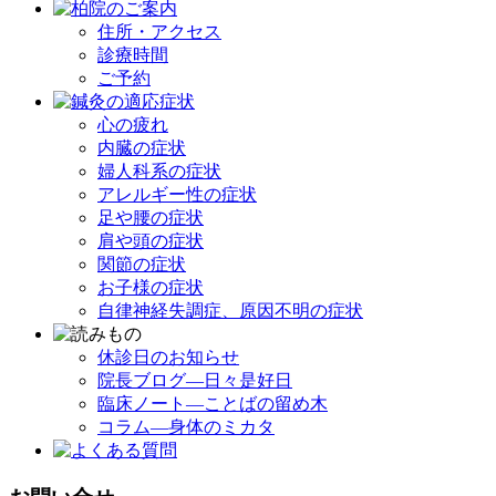
住所・アクセス
診療時間
ご予約
心の疲れ
内臓の症状
婦人科系の症状
アレルギー性の症状
足や腰の症状
肩や頭の症状
関節の症状
お子様の症状
自律神経失調症、原因不明の症状
休診日のお知らせ
院長ブログ―日々是好日
臨床ノート―ことばの留め木
コラム―身体のミカタ