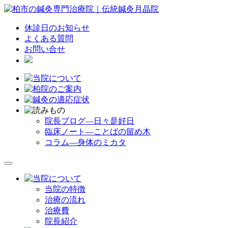
休診日のお知らせ
よくある質問
お問い合せ
院長ブログ―日々是好日
臨床ノート―ことばの留め木
コラム―身体のミカタ
当院の特徴
治療の流れ
治療費
院長紹介