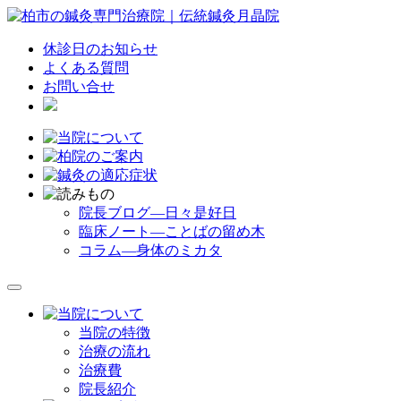
休診日のお知らせ
よくある質問
お問い合せ
院長ブログ―日々是好日
臨床ノート―ことばの留め木
コラム―身体のミカタ
当院の特徴
治療の流れ
治療費
院長紹介