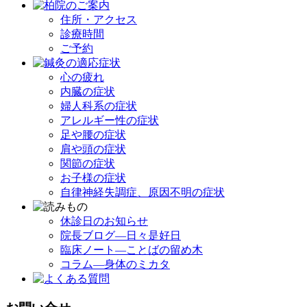
住所・アクセス
診療時間
ご予約
心の疲れ
内臓の症状
婦人科系の症状
アレルギー性の症状
足や腰の症状
肩や頭の症状
関節の症状
お子様の症状
自律神経失調症、原因不明の症状
休診日のお知らせ
院長ブログ―日々是好日
臨床ノート―ことばの留め木
コラム―身体のミカタ