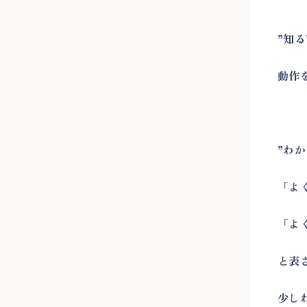
”知
動作
”わか
「よ
「よ
と表
少し