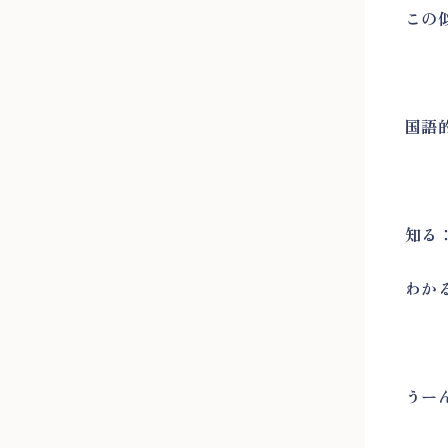
この
国語
知る
わか
うー