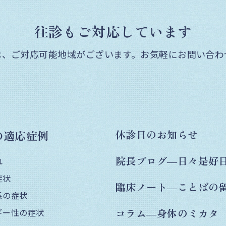
往診もご対応しています
は、ご対応可能地域がございます。
お気軽にお問い合わ
の適応症例
休診日のお知らせ
院長ブログ―日々是好
れ
症状
臨床ノート―ことばの
系の症状
コラム―身体のミカタ
ギー性の症状