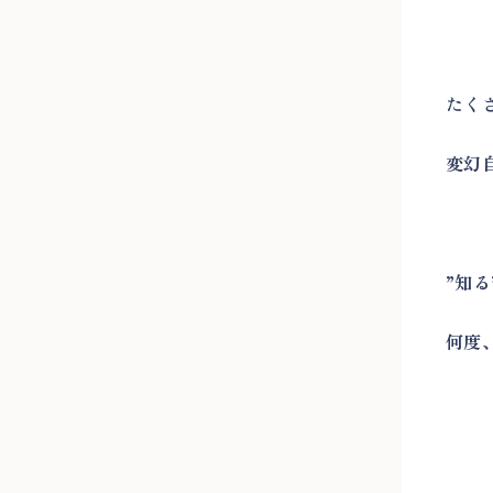
たく
変幻
”知
何度