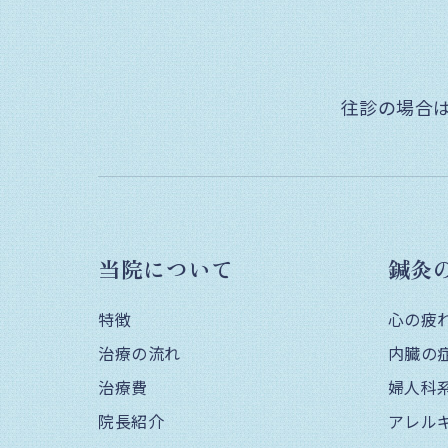
往診の場合
当院について
鍼灸
特徴
心の疲
治療の流れ
内臓の
治療費
婦人科
院長紹介
アレル