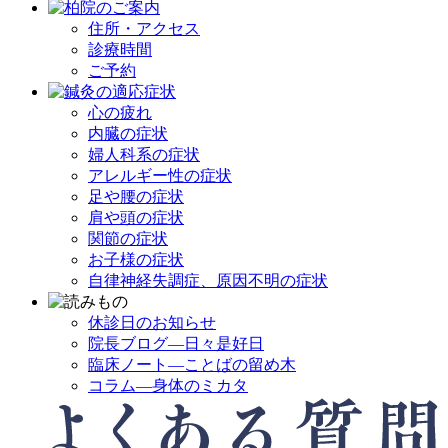
住所・アクセス
診療時間
ご予約
心の疲れ
内臓の症状
婦人科系の症状
アレルギー性の症状
足や腰の症状
肩や頭の症状
関節の症状
お子様の症状
自律神経失調症、原因不明の症状
休診日のお知らせ
院長ブログ―日々是好日
臨床ノート―ことばの留め木
コラム―身体のミカタ