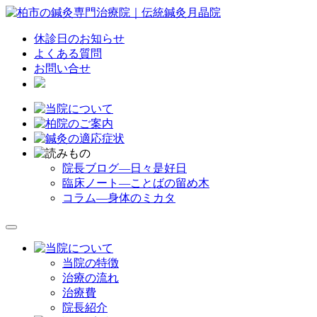
休診日のお知らせ
よくある質問
お問い合せ
院長ブログ―日々是好日
臨床ノート―ことばの留め木
コラム―身体のミカタ
当院の特徴
治療の流れ
治療費
院長紹介