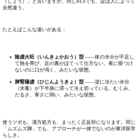
（しょう）」と言いますが、同じRLSでも、証は人によって
全然違う。
たとえばこんな違いがある：
陰虚火旺（いんきょかおう）型
——体の水分が不足し
て熱を帯び、足の裏がほてって仕方ない。夜に寝つけ
ないのに口が渇く、みたいな状態。
脾腎陽虚（ひじんようきょ）型
——逆に冷たい水分
（水毒）が下半身に滞って冷え切っている。むくみ、
だるさ、寒さに弱い、みたいな状態。
使うツボも、漢方処方も、まったく正反対になります。同じ
「ムズムズ脚」でも、アプローチが一律でないのが東洋医学
らしさ。