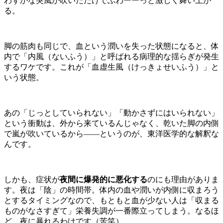
わずかな突風が吹いただけでぶわーーっと激しく舞い上が
る。
脚の筋肉も同じで、血という潤いを失った状態になると、体
内で「内風（ないふう）」と呼ばれる病理的な揺らぎが発生
するワケです。これが「血虚生風（けっきょせいふう）」と
いう状態。
あの「じっとしていられない」「動かさずにはいられない」
という衝動は、外から来ているんじゃなく、乾いた脚の内側
で嵐が吹いているから——というのが、東洋医学的な解釈な
んです。
しかも、症状が
夜間に爆発的に悪化する
のにも理由がありま
す。夜は「陰」の時間帯。体内の血や潤いが内側に収まろう
とするタイミングなので、もともと血が少ない人は「収まる
ものがなさすぎて」栄養失調が一番際立ってしまう。なるほ
ど、夜に暴れるわけです（苦笑）。