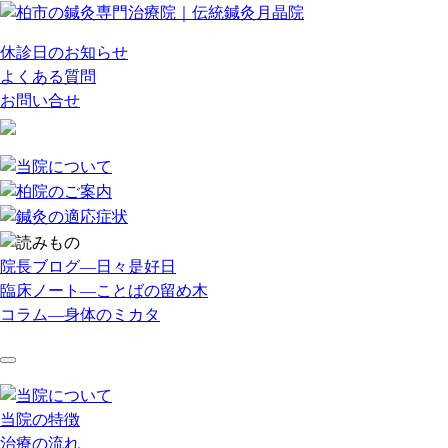
休診日のお知らせ
よくある質問
お問い合せ
院長ブログ―日々是好日
臨床ノート―ことばの留め木
コラム―身体のミカタ
当院の特徴
治療の流れ