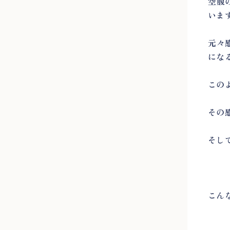
空腹
いま
元々
にな
この
その
そし
こん