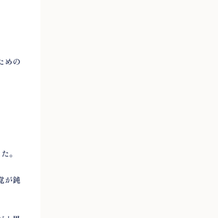
ための
した。
覚が鈍