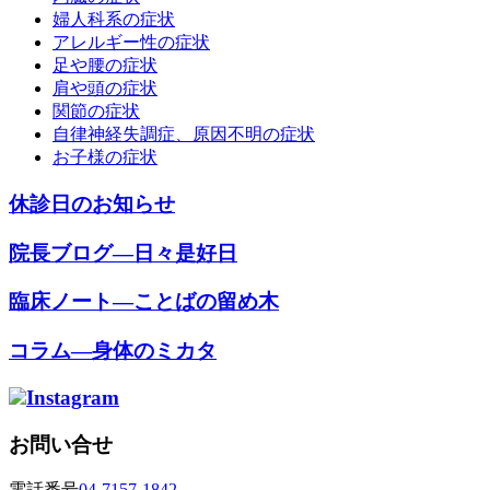
婦人科系の症状
アレルギー性の症状
足や腰の症状
肩や頭の症状
関節の症状
自律神経失調症、原因不明の症状
お子様の症状
休診日のお知らせ
院長ブログ―日々是好日
臨床ノート―ことばの留め木
コラム―身体のミカタ
Instagram
お問い合せ
電話番号
04-7157-1842