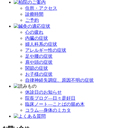
住所・アクセス
診療時間
ご予約
心の疲れ
内臓の症状
婦人科系の症状
アレルギー性の症状
足や腰の症状
肩や頭の症状
関節の症状
お子様の症状
自律神経失調症、原因不明の症状
休診日のお知らせ
院長ブログ―日々是好日
臨床ノート―ことばの留め木
コラム―身体のミカタ