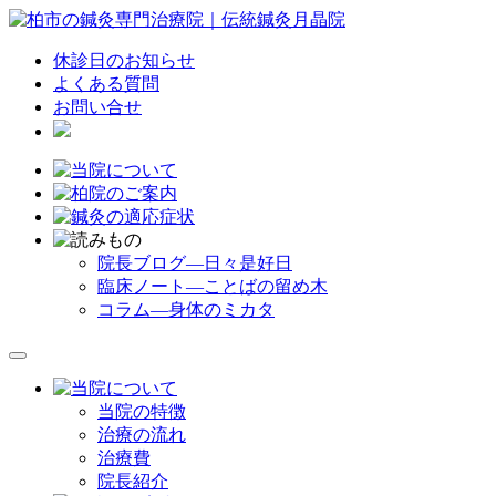
休診日のお知らせ
よくある質問
お問い合せ
院長ブログ―日々是好日
臨床ノート―ことばの留め木
コラム―身体のミカタ
当院の特徴
治療の流れ
治療費
院長紹介