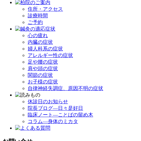
住所・アクセス
診療時間
ご予約
心の疲れ
内臓の症状
婦人科系の症状
アレルギー性の症状
足や腰の症状
肩や頭の症状
関節の症状
お子様の症状
自律神経失調症、原因不明の症状
休診日のお知らせ
院長ブログ―日々是好日
臨床ノート―ことばの留め木
コラム―身体のミカタ