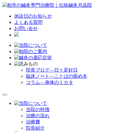
休診日のお知らせ
よくある質問
お問い合せ
院長ブログ―日々是好日
臨床ノート―ことばの留め木
コラム―身体のミカタ
当院の特徴
治療の流れ
治療費
院長紹介