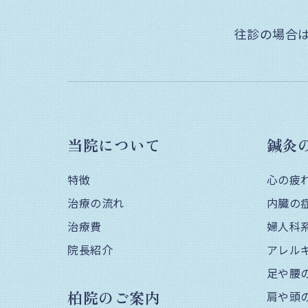
往診の場合
当院について
鍼灸
特徴
心の疲
治療の流れ
内臓の
治療費
婦人科
院長紹介
アレル
足や腰
柏院のご案内
肩や頭