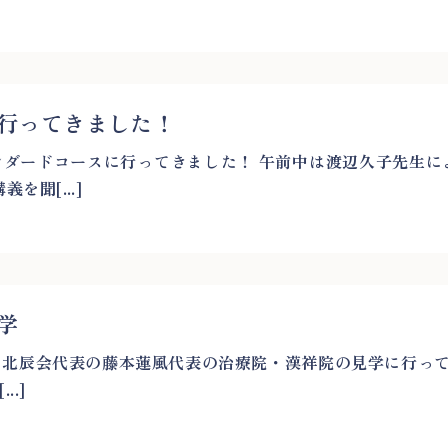
行ってきました！
ンダードコースに行ってきました！ 午前中は渡辺久子先生
を聞[...]
学
、北辰会代表の藤本蓮風代表の治療院・漢祥院の見学に行っ
.]