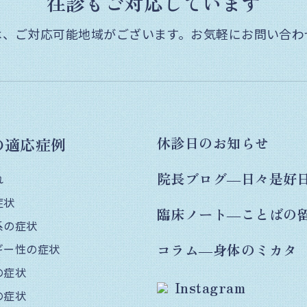
往診もご対応しています
は、ご対応可能地域がございます。
お気軽にお問い合わ
の適応症例
休診日のお知らせ
院長ブログ―日々是好
れ
症状
臨床ノート―ことばの
系の症状
コラム―身体のミカタ
ギー性の症状
の症状
Instagram
の症状