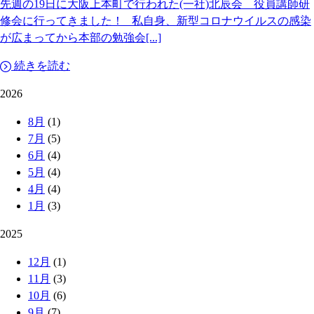
先週の19日に大阪上本町で行われた(一社)北辰会 役員講師研
修会に行ってきました！ 私自身、新型コロナウイルスの感染
が広まってから本部の勉強会[...]
続きを読む
2026
8月
(1)
7月
(5)
6月
(4)
5月
(4)
4月
(4)
1月
(3)
2025
12月
(1)
11月
(3)
10月
(6)
9月
(7)