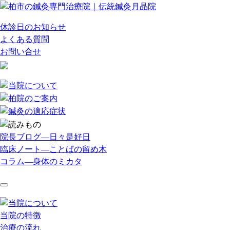
休診日のお知らせ
よくある質問
お問い合せ
院長ブログ―日々是好日
臨床ノート―ことばの留め木
コラム―身体のミカタ
当院の特徴
治療の流れ