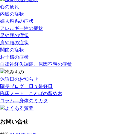
心の疲れ
内臓の症状
婦人科系の症状
アレルギー性の症状
足や腰の症状
肩や頭の症状
関節の症状
お子様の症状
自律神経失調症、原因不明の症状
休診日のお知らせ
院長ブログ―日々是好日
臨床ノート―ことばの留め木
コラム―身体のミカタ
お問い合せ